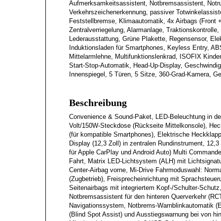
Aufmerksamkeitsassistent, Notbremsassistent, Notr
Verkehrszeichenerkennung, passiver Totwinkelassist
Feststellbremse, Klimaautomatik, 4x Airbags (Front +
Zentralverriegelung, Alarmanlage, Traktionskontrolle
Lederausstattung, Grüne Plakette, Regensensor, Elekt
Induktionsladen für Smartphones, Keyless Entry, A
Mittelarmlehne, Multifunktionslenkrad, ISOFIX Kinde
Start-Stop-Automatik, Head-Up-Display, Geschwindig
Innenspiegel, 5 Türen, 5 Sitze, 360-Grad-Kamera, G
Beschreibung
Convenience & Sound-Paket, LED-Beleuchtung in de
Volt/150W-Steckdose (Rückseite Mittelkonsole), Hec
(für kompatible Smartphones), Elektrische Heckklapp
Display (12,3 Zoll) in zentralen Rundinstrument, 12
für Apple CarPlay und Android Auto) Multi Command
Fahrt, Matrix LED-Lichtsystem (ALH) mit Lichtsigna
Center-Airbag vorne, Mi-Drive Fahrmoduswahl: Normal
(Zugbetrieb), Freisprecheinrichtung mit Sprachsteue
Seitenairbags mit integriertem Kopf-/Schulter-Schut
Notbremsassistent für den hinteren Querverkehr (
Navigationssystem, Notbrems-Warnblinkautomatik (E
(Blind Spot Assist) und Ausstiegswarnung bei von h