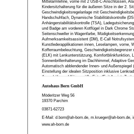
Mittelarmlehne, vorne mit 2 USB-C-Anschlüssen, A
Kindersitzhalterung für die äußeren Sitze in der 2. S
Geschwindigkeitsregelanlage mit Geschwindigkeitsbeg
Handschuhfach, Dynamische Stabilitätskontrolle (DS
Anhängerstabilitätskontrolle (TSA), Ladegutsicheru
und Badge am vorderen Kotflügel in Dark Chrome St
Seitenschweller in Wagenfarbe, Müdigkeitserkennung 
Aufmerksamkeitsassistent (DM), E-Call Notrufsyste
Kunstlederapplikationen innen, Leselampen, vorne, 
Kofferraumbeleuchtung, Geschwindigkeitsbegrenzer m
(ELK) mit Lenkunterstützung, Komfortblinkfunktion, 
Sonnenbrillenhalterung im Dachhimmel, Adaptive Ges
Automatisch abblendender Innen- und Außenspiegel (
Einstellung der idealen Sitzposition inklusive Lenk
Augenhöhe und Körpergröße Entry/Exit Assist: Zurück
mit Gurtkraftbegrenzer, vorne und hinten außen, Par
Autohaus Born GmbH
Funkfernbedienung, Reifendruckkontrollsystem, direk
Komfortfunktion, Außenspiegel in Schwarz, Mobilitäts
Möderitzer Weg 56
Stauassistenzfunktion (CTS), Stoßfänger hinten in W
19370 Parchim
Stoßfänger unten, Radhausverkleidung, Seitenschwell
03871-62723
Luftausströmer hinten, Dachheckspoiler, Motor Start-
Freisprechanlage und Geschwindigkeitsregelanlage, 
E-Mail: d.born@ah-born.de, m.krueger@ah-born.de, 
Funkfernbedienung, Make-up-Spiegel für Fahrer und Be
www.ah-born.de
Lenkradverstellung mit Memory-Funktion, Regensens