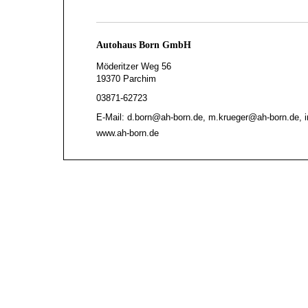
Autohaus Born GmbH
Möderitzer Weg 56
19370 Parchim
03871-62723
E-Mail: d.born@ah-born.de, m.krueger@ah-born.de, 
www.ah-born.de