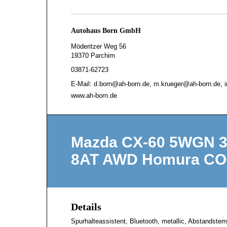
Autohaus Born GmbH
Möderitzer Weg 56
19370 Parchim
03871-62723
E-Mail: d.born@ah-born.de, m.krueger@ah-born.de, 
www.ah-born.de
Mazda CX-60 5WGN 3
8AT AWD Homura C
Details
Spurhalteassistent, Bluetooth, metallic, Abstandste