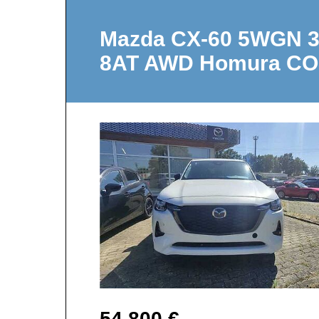
Mazda CX-60 5WGN 3
8AT AWD Homura C
54.800 €