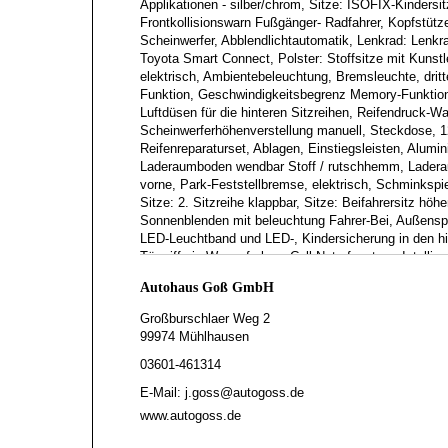
Applikationen - silber/chrom, Sitze: ISOFIX-Kindersi
Frontkollisionswarn Fußgänger- Radfahrer, Kopfstütze
Scheinwerfer, Abblendlichtautomatik, Lenkrad: Lenkr
Toyota Smart Connect, Polster: Stoffsitze mit Kunst
elektrisch, Ambientebeleuchtung, Bremsleuchte, dri
Funktion, Geschwindigkeitsbegrenz Memory-Funktion,
Luftdüsen für die hinteren Sitzreihen, Reifendruck-W
Scheinwerferhöhenverstellung manuell, Steckdose, 12
Reifenreparaturset, Ablagen, Einstiegsleisten, Al
Laderaumboden wendbar Stoff / rutschhemm, Laderau
vorne, Park-Feststellbremse, elektrisch, Schminkspieg
Sitze: 2. Sitzreihe klappbar, Sitze: Beifahrersitz höh
Sonnenblenden mit beleuchtung Fahrer-Bei, Außenspi
LED-Leuchtband und LED-, Kindersicherung in den hin
Türgriffe in Wagenfarbe, eCall Notrufsystem, Intelli
MyT Connected Services, Spurhalte-Assistent mitr ak
Autohaus Goß GmbH
Geschwindigkeitsregel. adap ACC Stop&Go, Verkehrs
Key-System, schlüsselloses Öffnen, Zentralverriege
Großburschlaer Weg 2
möglich., gerne nehmen wir Ihr gebrauchtes Fahrzeu
99974 Mühlhausen
Scheckheft gepflegtes Fahrzeug aus 1. Hand, unfallf
03601-461314
Garantie gemäß Toyota-RELAX, viele weitere Informa
E-Mail: j.goss@autogoss.de
www.autogoss.de