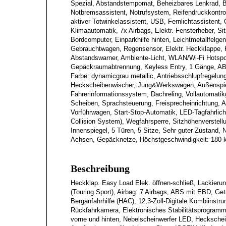
Spezial, Abstandstempomat, Beheizbares Lenkrad, B
Notbremsassistent, Notrufsystem, Reifendruckkontr
aktiver Totwinkelassistent, USB, Fernlichtassistent
Klimaautomatik, 7x Airbags, Elektr. Fensterheber, Sit
Bordcomputer, Einparkhilfe hinten, Leichtmetallfelge
Gebrauchtwagen, Regensensor, Elektr. Heckklappe, K
Abstandswarner, Ambiente-Licht, WLAN/Wi-Fi Hotspot
Gepäckraumabtrennung, Keyless Entry, 1 Gänge, AB
Farbe: dynamicgrau metallic, Antriebsschlupfregelun
Heckscheibenwischer, Jung&Werkswagen, Außenspiege
Fahrerinformationssystem, Dachreling, Vollautomatikg
Scheiben, Sprachsteuerung, Freisprecheinrichtung, A
Vorführwagen, Start-Stop-Automatik, LED-Tagfahrlich
Collision System), Wegfahrsperre, Sitzhöhenverstel
Innenspiegel, 5 Türen, 5 Sitze, Sehr guter Zustand, 
Achsen, Gepäcknetze, Höchstgeschwindigkeit: 180 
Beschreibung
Heckklap. Easy Load Elek. öffnen-schließ, Lackierun
(Touring Sport), Airbag: 7 Airbags, ABS mit EBD, Get
Berganfahrhilfe (HAC), 12,3-Zoll-Digitale Kombiinstru
Rückfahrkamera, Elektronisches Stabilitätsprogramm 
vorne und hinten, Nebelscheinwerfer LED, Hecksche