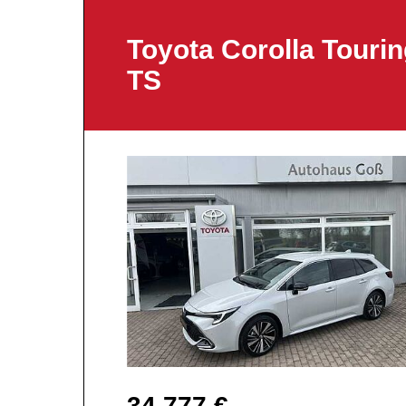
Toyota Corolla Tourin
TS
34.777 €