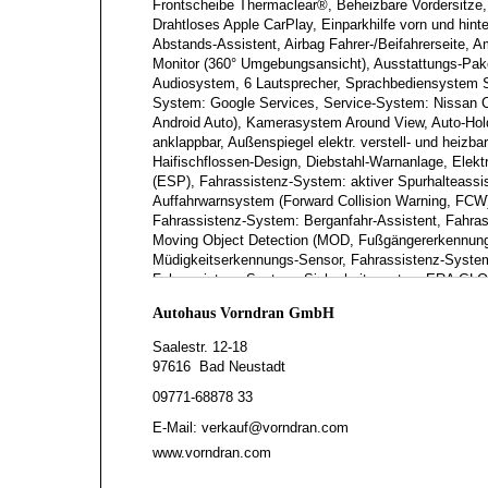
Frontscheibe Thermaclear®, Beheizbare Vordersitze,
Drahtloses Apple CarPlay, Einparkhilfe vorn und hinte
Abstands-Assistent, Airbag Fahrer-/Beifahrerseite, 
Monitor (360° Umgebungsansicht), Ausstattungs-Pak
Audiosystem, 6 Lautsprecher, Sprachbediensystem Sp
System: Google Services, Service-System: Nissan C
Android Auto), Kamerasystem Around View, Auto-Hold
anklappbar, Außenspiegel elektr. verstell- und heizb
Haifischflossen-Design, Diebstahl-Warnanlage, Elektr
(ESP), Fahrassistenz-System: aktiver Spurhalteassis
Auffahrwarnsystem (Forward Collision Warning, FCW
Fahrassistenz-System: Berganfahr-Assistent, Fahras
Moving Object Detection (MOD, Fußgängererkennung
Müdigkeitserkennungs-Sensor, Fahrassistenz-System:
Fahrassistenz-System: Sicherheitssystem ERA GLO
Totwinkel-Assistent, Fahrassistenz-System: Verkehr
Autohaus Vorndran GmbH
vorn + hinten, Gepäck-/Laderaum-Unterteilung (Flex
beleuchtet, Heckleuchten LED, Innenraumfilter: Polle
Saalestr. 12-18
TFT-Farbdisplay (12,3 Zoll), Isofix-Aufnahmen für Kin
97616 Bad Neustadt
Mittelkonsole seitlich, Kofferraumbeleuchtung, Kopf
09771-68878 33
Lendenwirbelstütze Sitz vorn links, elektr. verstellb
Lenkrad mit Schaltwippen/-tasten, Lenksäule (Lenkrad
E-Mail: verkauf@vorndran.com
Mittelarmlehne hinten mit Getränkehalter, Multimed
www.vorndran.com
LED, Notbrems-Warnblinkautomatik, Otto-Partikelfil
Kontrollsystem, Rückfahrkamera, Rücksitz geteilt/k