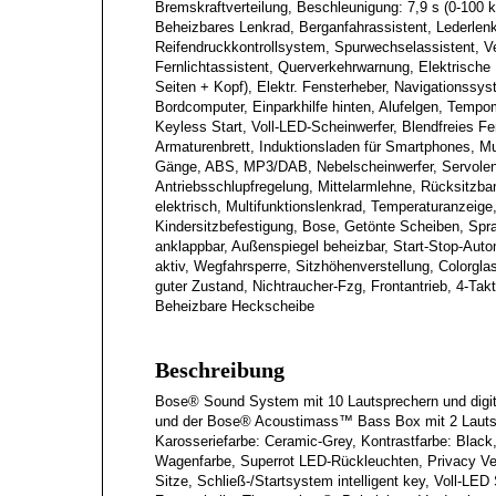
Bremskraftverteilung, Beschleunigung: 7,9 s (0-100
Beheizbares Lenkrad, Berganfahrassistent, Lederlen
Reifendruckkontrollsystem, Spurwechselassistent, V
Fernlichtassistent, Querverkehrwarnung, Elektrische
Seiten + Kopf), Elektr. Fensterheber, Navigationssys
Bordcomputer, Einparkhilfe hinten, Alufelgen, Tempo
Keyless Start, Voll-LED-Scheinwerfer, Blendfreies Fe
Armaturenbrett, Induktionsladen für Smartphones, M
Gänge, ABS, MP3/DAB, Nebelscheinwerfer, Servol
Antriebsschlupfregelung, Mittelarmlehne, Rücksitzb
elektrisch, Multifunktionslenkrad, Temperaturanzeige,
Kindersitzbefestigung, Bose, Getönte Scheiben, Spra
anklappbar, Außenspiegel beheizbar, Start-Stop-Auto
aktiv, Wegfahrsperre, Sitzhöhenverstellung, Colorgla
guter Zustand, Nichtraucher-Fzg, Frontantrieb, 4-Ta
Beheizbare Heckscheibe
Beschreibung
Bose® Sound System mit 10 Lautsprechern und digita
und der Bose® Acoustimass™ Bass Box mit 2 Lautsp
Karosseriefarbe: Ceramic-Grey, Kontrastfarbe: Black
Wagenfarbe, Superrot LED-Rückleuchten, Privacy Verg
Sitze, Schließ-/Startsystem intelligent key, Voll-LE