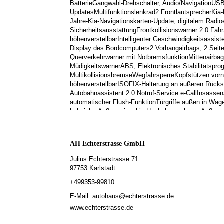
BatterieGangwahl-Drehschalter, Audio/NavigationUSB
UpdatesMultifunktionslenkrad2 FrontlautsprecherKia-K
Jahre-Kia-Navigationskarten-Update, digitalem Radio
SicherheitsausstattungFrontkollisionswarner 2.0 Fahr
höhenverstellbarIntelligenter Geschwindigkeitsassis
Display des Bordcomputers2 Vorhangairbags, 2 Seiten
Querverkehrwarner mit NotbremsfunktionMittenairbagA
MüdigkeitswarnerABS, Elektronisches Stabilitätspro
MultikollisionsbremseWegfahrsperreKopfstützen vorn 
höhenverstellbarISOFIX-Halterung an äußeren Rücksi
Autobahnassistent 2.0 Notruf-Service e-CallInsassen
automatischer Flush-FunktionTürgriffe außen in Wage
beheizbarAußenspiegel in HochglanzschwarzAußenspie
elektrischNebelschlussleuchteAdaptive Dual-LED-Sche
AußengeräuschdämmungPrivacy-Verglasung Windschut
SitzeMittelarmlehne vornPremium-Relaxation-Sitz (Fa
AH Echterstrasse GmbH
RücksitzlehnenSki-DurchreicheSitzventilation vornSit
Kombination Leder- und Wildlederoptik in Schwarz 
Julius Echterstrasse 71
geteilt (60:40), umklappbarBeifahrersitz höhenverste
97753 Karlstadt
(Fahrersitz)Fahrersitz höhenverstellbarLendenwirbelst
+499353-99810
elektrisch einstellbarElektrische Sitzverstellung vorn
InnenausstattungGetränkehalter vornAblagefach 
E-Mail: autohaus@echterstrasse.de
hintenLED-Spots in Dachkonsole vornGepäckraumb
www.echterstrasse.de
beheizbarGetränkehalterGepäcknetzösen im Gepäc
KnöpfeSonnenblenden mit Make-up-SpiegelAluminium