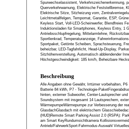
Spurwechselassistent, Verkehrszeichenerkennung, pas
Querverkehrwarnung, Elektrische Feststellbremse, Kl
Elektrische Sitze, Sitzheizung vorn, Zentralverriegel
Leichtmetallfelgen, Tempomat, Garantie, ESP, Grüne
Keyless Start, Voll-LED-Scheinwerfer, Blendfreies Fe
Induktionsladen für Smartphones, Keyless Entry, 1 
Antriebsschlupfregelung, Mittelarmlehne, Rücksitzban
Sportlenkrad, Temperaturanzeige, Fahrerinformation
Sportpaket, Getönte Scheiben, Sprachsteuerung, Frei
beheizbar, LED-Tagfahrlicht, Head-Up-Display, Parka
Sitzhöhenverstellung, Automatisch abblendender Inn
Höchstgeschwindigkeit: 185 km/h, Beheizbare Heck
Beschreibung
Alle Angaben ohne Gewähr, Irrtümer vorbehalten, P6 
Batterie 84 kWh, P7 - Technologie-PaketFingerabdru
hinten, externer Subwoofer, Center-Lautsprecher u
Soundsystem mit insgesamt 14 Lautsprechern, exte
WärmepumpeWärmepumpe zur Verbesserung der realen
GlasdachGlasdach mit elektrischem Glasschiebedach 
(HUD)Remote Smart Parking Assist 2.0 (RSPA): Park
am Smart KeyRundumsichtkamera Kollisionsvermeidun
Antrieb/FahrwerkSport-Fahrmodus-Auswahl Virtuelles