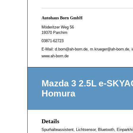
Autohaus Born GmbH
Möderitzer Weg 56
19370 Parchim
03871-62723
E-Mail: d.born@ah-born.de, m.krueger@ah-born.de, 
www.ah-born.de
Mazda 3 2.5L e-SKY
Homura
Details
Spurhalteassistent, Lichtsensor, Bluetooth, Einparkh