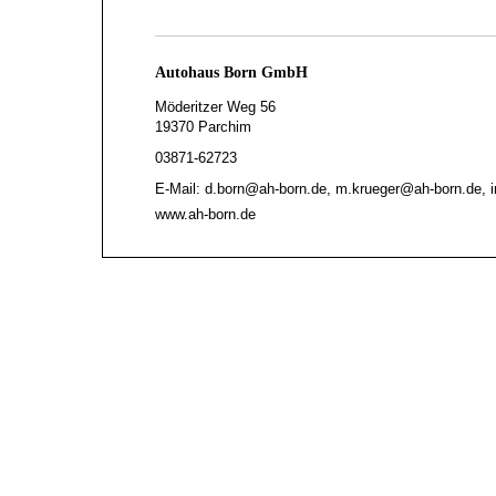
Autohaus Born GmbH
Möderitzer Weg 56
19370 Parchim
03871-62723
E-Mail: d.born@ah-born.de, m.krueger@ah-born.de, 
www.ah-born.de