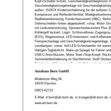
Kopf-/Schulter-Schutz, Geschwindigkeitsbegrenzer m
Geschwindigkeitsregelanlage mit Geschwindigkeitsbeg
außen, ISOFIX Kindersitzhalterung für die äußeren Sit
Kompressor und Reifendichtmittel, Müdigkeitserken
Radfahrererkennung, Fernlichtassistent (HBC), Reif
Seitenscheiben hinten abgedunkelt, i-stop: Motor Sto
mit Lenkunterstützung, Spurwechselassistent Plus 
Kühlergrill lackiert, LogIn: Schlüsselloses Zugangs
(ESS), Regensensor, LED-Innenraum- und Kofferraumb
Freisprechanlage und Geschwindigkeitsregelanlage, L
Leselampen, vorne, Voll-LED-Scheinwerfer mit autom
Halogen-Tagfahrlicht, Make-up-Spiegel für Fahrer und 
USB-C-Anschlüssen, Motor Start-/Stop-Knopf, Rücksit
Sonnenbrillenhalterung im Dachhimmel, Stoff-Sitzbez
Katalysator, Höhenverstellung für Fahrersitz (manuel
Lichtsensor, Zwei-Zonen-Klimatisierungsautomatik
Autohaus Born GmbH
Möderitzer Weg 56
19370 Parchim
03871-62723
E-Mail: d.born@ah-born.de, m.krueger@ah-born.de, 
www.ah-born.de