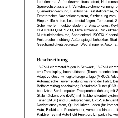
Lederlenkrad, Aufmerksamkeitsassistent, Notbremsas
Spurwechselassistent, Verkehrszeichenerkennung, pas
Querverkehrwarnung, Elektrische Feststellbremse, 2-
Fensterheber, Navigationssystem, Sitzheizung vorn, 
Einparkhilfe hinten, Leichtmetallfelgen, Tempomat, 
Scheinwerfer, Induktionsladen für Smartphones, Ke
PLATINUM QUARTZ M, Mittelarmlehne, Rücksitzbank g
Multifunktionslenkrad, Sportlenkrad, ISOFIX Kinders
Freisprecheinrichtung, Außenspiegel beheizbar, Start
Geschwindigkeitsbegrenzer, Wegfahrsperre, Automati
Beschreibung
18-Zoll-Leichtmetallfelgen in Schwarz, 18-Zoll-Leich
cm) Farbdisplay, hochauflösend (Touchscreenbedien
Adaptive Geschwindigkeitsregelanlage (MRCC), Adva
Automatische Türverriegelung während der Fahrt, Bei
Beifahrerairbag abschaltbar, Digitalradio-Tuner (DAB+
beheizbar, Bordcomputer, Freisprecheinrichtung mit
Stabilitätskontrolle (DSC) mit Traktionskontrollsys
Tuner (DAB+) und 8 Lautsprechern, B-/C-Säulenverkl
Navigationssystem, Qi: Induktives Laden (für kompa
Auto, Elektrische Fensterheber, vorne und hinten, m
Parkbremse mit Auto-Hold Funktion, Einparkhilfe, vor