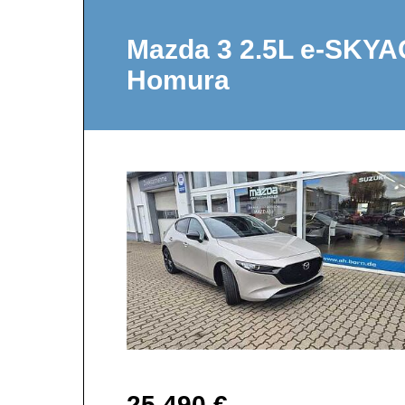
Mazda 3 2.5L e-SKY
Homura
25.490 €